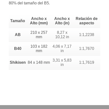
80% del tamaño del B5.
Ancho x
Ancho x
Relación de
Tamaño
Alto (mm)
Alto (in)
aspecto
210 x 257
8,27 x
AB
1:1,2238
mm
10,12 in
103 x 182
4,06 x 7,17
B40
1:1,7670
mm
in
3,31 x 5,83
Shikisen
84 x 148 mm
1:1,7619
in